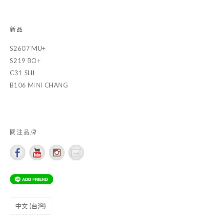
新品
S2607 MU+
S219 BO+
C31 SHI
B106 MINI CHANG
關注品牌
Choose
a