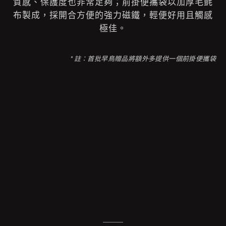
質感、保護度也非常足夠；前掛便攜袋以加厚毛氈
布製成，採開合方便的強力磁鐵，輕便好用且觸感
極佳。
* 註：首批早鳥贈品將額外多提供一個前掛便攜袋