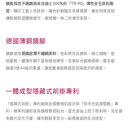
鏡框採用不銹鋼與來自瑞士100%的「TR-90」彈性安全原料製
造
，轉印工藝上色技術，讓色彩鮮豔且多樣選擇，複合材質混搭
讓眼鏡質感體現層次，展現獨一無二的潮流氣質。
德國薄鋼鏡腳
鏡腳使用
德國超薄不鏽鋼原料
，色彩明亮且飽和，做工細緻，堅
固量輕，纖薄外觀下富有極佳彈性，完美貼合臉頰線條。整支眼
鏡僅3張A4紙的重量，讓配戴者能夠感受到高度的舒適度。
一體成型隱藏式前掛專利
「隱藏式前掛」專利磁吸及帽簷暗扣設計與「防滲光弧度帽簷」專
利，精準的讓前掛與鏡框緊密貼合，當光源由上而下照射時，完全避
免鏡片反光干擾，讓你輕鬆享受以一副應萬副的生活搭配。