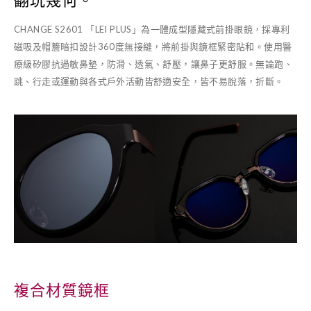
CHANGE S2601 「LEI PLUS」為一體成型隱藏式前掛眼鏡，採專利
磁吸及帽簷暗扣設計360度無接縫，將前掛與鏡框緊密貼和。使用醫
療級矽膠抗過敏鼻墊，防滑、透氣、舒壓，讓鼻子更舒服。無論跑、
跳、行走或運動與各式戶外活動皆舒適安全，皆不易脫落，折斷。
複合材質鏡框