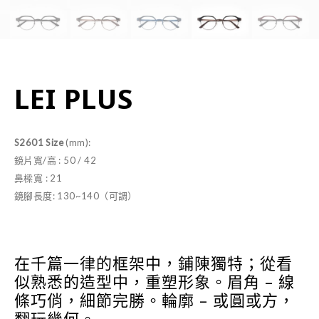
LEI PLUS
S2601 Size
(mm):
鏡片寬/高 : 50 / 42
鼻樑寬 : 21
鏡腳長度: 130~140（可調）
在千篇一律的框架中，鋪陳獨特；從看
似熟悉的造型中，重塑形象。眉角 – 線
條巧俏，細節完勝。輪廓 – 或圓或方，
翻玩幾何。