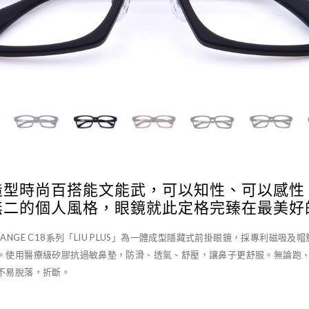
造型時尚百搭能文能武，可以知性、可以感性
無二的個人風格，眼鏡就此定格完臻在最美好
HANGE C18系列「LIU PLUS」為一體成型隱藏式前掛眼鏡，採專利磁吸
。使用醫療級矽膠抗過敏鼻墊，防滑、透氣、舒壓，讓鼻子更舒服。無論跑
不易脫落，折斷。