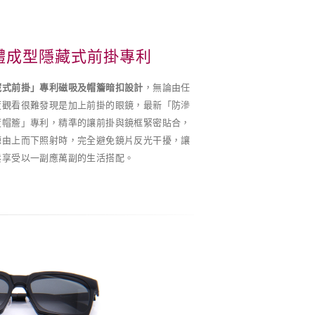
體成型隱藏式前掛專利
藏式前掛」專利磁吸及帽簷暗扣設計
，無論由任
度觀看很難發現是加上前掛的眼鏡，最新「防滲
度帽簷」專利，精準的讓前掛與鏡框緊密貼合，
源由上而下照射時，完全避免鏡片反光干擾，讓
鬆享受以一副應萬副的生活搭配。