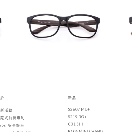
關於
新品
S2607 MU+
最新活動
S219 BO+
隱藏式前掛專利
C31 SHI
R90 安全鏡框
B106 MINI CHANG