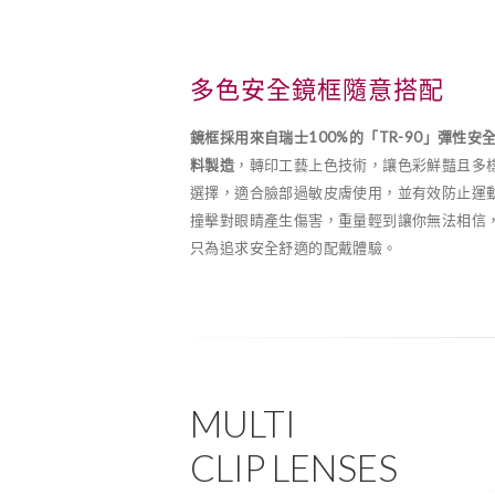
多色安全鏡框隨意搭配
鏡框採用來自瑞士100%的「TR-90」彈性安
料製造
，轉印工藝上色技術，讓色彩鮮豔且多
選擇，適合臉部過敏皮膚使用，並有效防止運
撞擊對眼睛產生傷害，重量輕到讓你無法相信
只為追求安全舒適的配戴體驗。
MULTI
CLIP LENSES