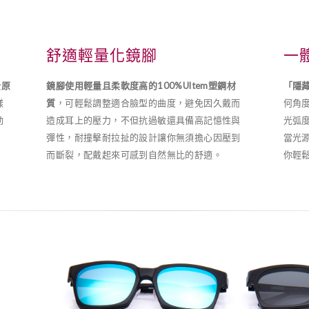
舒適輕量化鏡腳
一
全原
鏡腳使用輕量且柔軟度高的100%Ultem塑鋼材
「隱
樣
質
，可輕鬆調整適合臉型的曲度，避免因久戴而
何角
動
造成耳上的壓力，不但抗過敏還具備高記憶性與
光弧
，
彈性，耐撞擊耐拉扯的設計讓你無須擔心因壓到
當光
而斷裂，配戴起來可感到自然無比的舒適。
你輕