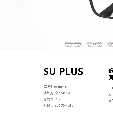
SU PLUS
C29 Size
(mm):
C
鏡片寬/高 : 58 / 38
和
鼻樑寬 : 17
皆
鏡腳長度: 135~145