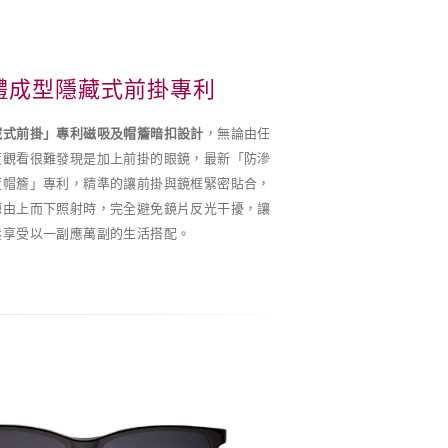
體成型隱藏式前掛專利
藏式前掛」專利磁吸及帽簷暗扣設計
，無論由任
度觀看很難發現是加上前掛的眼鏡，最新「防滲
度帽簷」專利，精準的讓前掛與鏡框緊密貼合，
源由上而下照射時，完全避免鏡片反光干擾，讓
鬆享受以一副應萬副的生活搭配。