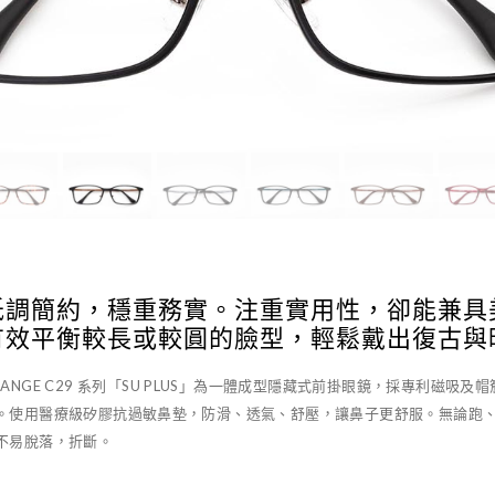
低調簡約，穩重務實。注重實用性，卻能兼具
有效平衡較長或較圓的臉型，輕鬆戴出復古與
HANGE C29 系列「SU PLUS」為一體成型隱藏式前掛眼鏡，採專利磁吸
。使用醫療級矽膠抗過敏鼻墊，防滑、透氣、舒壓，讓鼻子更舒服。無論跑
不易脫落，折斷。