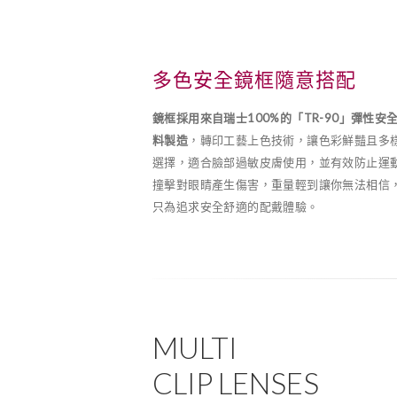
多色安全鏡框隨意搭配
鏡框採用來自瑞士100%的「TR-90」彈性安
料製造
，轉印工藝上色技術，讓色彩鮮豔且多
選擇，適合臉部過敏皮膚使用，並有效防止運
撞擊對眼睛產生傷害，重量輕到讓你無法相信
只為追求安全舒適的配戴體驗。
MULTI
CLIP LENSES