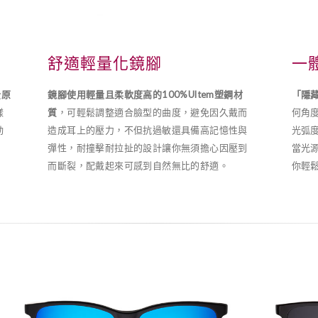
舒適輕量化鏡腳
一
全原
鏡腳使用輕量且柔軟度高的100%Ultem塑鋼材
「隱
樣
質
，可輕鬆調整適合臉型的曲度，避免因久戴而
何角
動
造成耳上的壓力，不但抗過敏還具備高記憶性與
光弧
，
彈性，耐撞擊耐拉扯的設計讓你無須擔心因壓到
當光
而斷裂，配戴起來可感到自然無比的舒適。
你輕